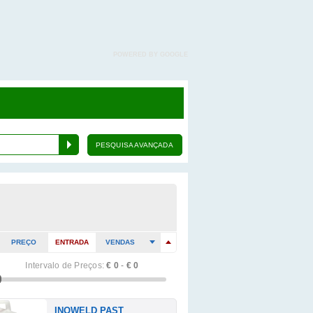
POWERED BY GOOGLE
PESQUISA AVANÇADA
PREÇO
ENTRADA
VENDAS
Intervalo de Preços:
€ 0
-
€ 0
INOWELD PAST