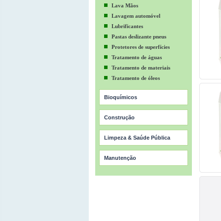
Lava Mãos
Lavagem automóvel
Lubrificantes
Pastas deslizante pneus
Protetores de superfícies
Tratamento de águas
Tratamento de materiais
Tratamento de óleos
Bioquímicos
Construção
Limpeza & Saúde Pública
Manutenção