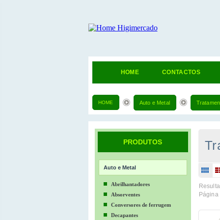
HOME
CONTACTOS
HOME
Auto e Metal
Tratament
PRODUTOS
Tr
Auto e Metal
Abrilhantadores
Resulta
Página 
Absorventes
Conversores de ferrugem
Decapantes