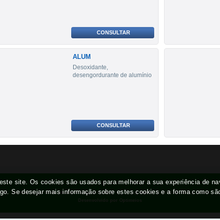
CONSULTAR
ALUM
Desoxidante,
desengordurante de alumínio
CONSULTAR
A estes valores deverá acrescer IVA à taxa em vigor
Copyright © HIGIMERCADO.pt 2026
Desenvolvido por Optimeios