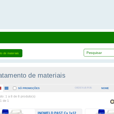
o de materiais
atamento de materiais
ORDENAR POR:
SÓ PROMOÇÕES
NOME
do: 1 a
8
de 8 produto(s)
1 de 1
INOWELD PAST Cx 1x12